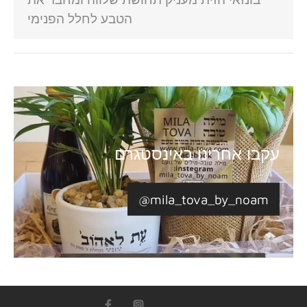
הטבע לחלל הפנימי
עקבו אחרינו באינסטגרם
@mila_tova_by_noam