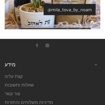
@mila_tova_by_noam
מידע
קצת עלינו
שאלות ותשובות
צור קשר
מדיניות משלוחים והחזרות