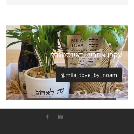
עקבו אחרינו באינסטגרם
@mila_tova_by_noam