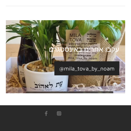
עקבו אחרינו באינסטגרם
@mila_tova_by_noam