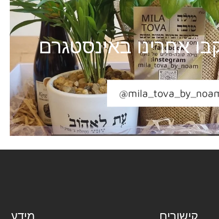
בו אחרינו באינסטגרם
@mila_tova_by_noa
קישורים
מידע