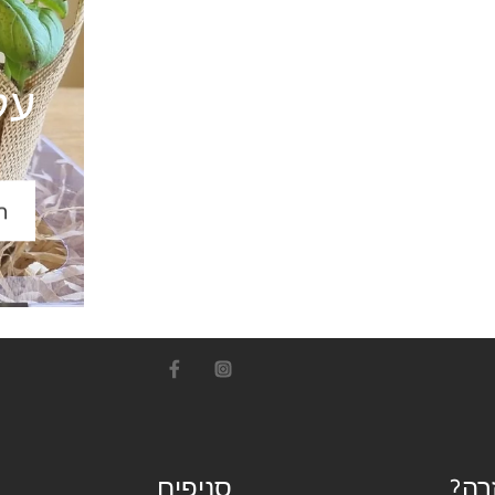
עק
m
רה
סניפים