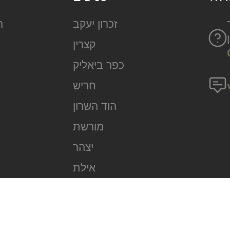
זכרון יעקב
ה
קצרין
כפר ביאליק
חריש
הוד השרון
מורשת
יצהר
אילת