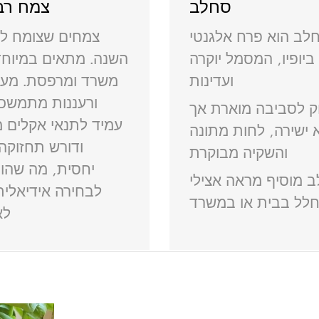
סחלב
צמח רב 
לב הוא פרח אלגנטי
צמחים שצומח לא
ביופיו, המסמל יוקרה
השנה. מתאים במיוחד
ועדינות
משרד ומרפסת. מענ
ורעננות מתמשכ
וק לסביבה מוארת אך
עמיד לתנאי אקלים 
 ישירה, לחות מתונה
ודורש תחזוקה
והשקיה מבוקרת
יחסית, מה שהופ
 מוסיף מראה אצילי
לבחירה אידיאלית
חלל בבית או במשרד
לא