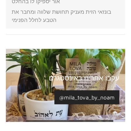
אור יספיקו לו בהחלט
בונזאי הזית מעניק תחושת שלווה ומחבר את
הטבע לחלל הפנימי
עקבו אחרינו באינסטגרם
@mila_tova_by_noam