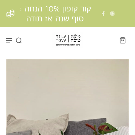
דלג לתוכן
דלג לתפריט
פתח ווידג'ט נגישות
↵
↵
↵
קוד קופון 10% הנחה :
סוף שנה-אז תודה