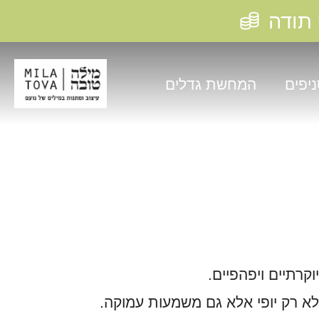
דלג לתוכן
דלג לתפריט
פתח ווידג'ט נגישות
↵
↵
↵
דילוג
לתוכן
יפים
המחשת גדלים
קרתיים ויפהפיים.
לא רק יופי אלא גם משמעות עמוקה.