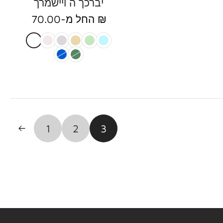
יברכך ה ויישמרך
החל מ-70.00 ₪
1
2
3