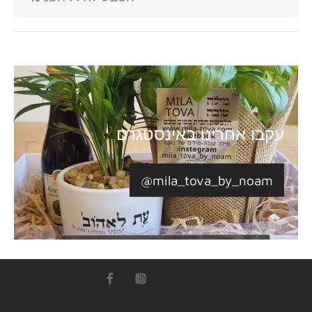
עקבו אחרינו באינסטגרם
@mila_tova_by_noam